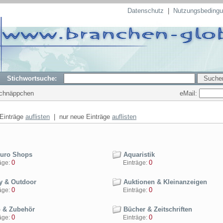
Datenschutz
|
Nutzungsbeding
Stichwortsuche:
eMail:
Schnäppchen
 Einträge
auflisten
| nur neue Einträge
auflisten
Euro Shops
Aquaristik
0
0
ge:
Einträge:
 & Outdoor
Auktionen & Kleinanzeigen
0
0
ge:
Einträge:
 & Zubehör
Bücher & Zeitschriften
0
0
ge:
Einträge: