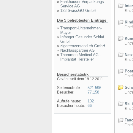
»
Fankhauser Verpackungs-
Inte
Service AG
»
123.SwissGO GmbH
Einträ
Die 5 beliebtesten Einträge
Kind
Einträ
»
Transport-Unternehmen-
Mayer
»
Infanger Gesunder Schlaf
Kuns
GmbH
Einträ
»
zigarrenversand.ch GmbH
»
Nachlasspartner AG
»
Thommen Medical AG -
Netz
Implantat Hersteller
Einträ
Post
Besucherstatistik
Einträ
Gezählt seit dem 19.12.2011
Scho
Seitenaufrufe:
521.596
Besucher:
77.158
Einträ
Aufrufe heute:
102
Ski 
Besucher heute:
66
Einträ
Tauc
Einträ