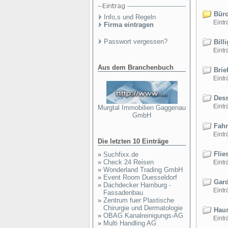
Büro
Info,s und Regeln
Einträ
Firma eintragen
Passwort vergessen?
Billi
Einträ
Aus dem Branchenbuch
Brie
Einträ
Dess
Einträ
Murgtal Immobilien Gaggenau
GmbH
Fahr
Einträ
Die letzten 10 Einträge
Flie
»
Suchfixx.de
»
Check 24 Reisen
Einträ
»
Wonderland Trading GmbH
»
Event Room Duesseldorf
Gard
»
Dachdecker Hamburg -
Einträ
Fassadenbau
»
Zentrum fuer Plastische
Chirurgie und Dermatologie
Haus
»
OBAG Kanalreinigungs-AG
Einträ
»
Multi Handling AG