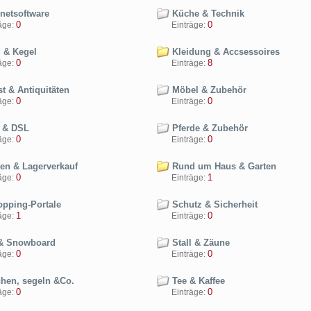
rnetsoftware
Küche & Technik
0
0
ge:
Einträge:
 & Kegel
Kleidung & Accsessoires
0
8
ge:
Einträge:
t & Antiquitäten
Möbel & Zubehör
0
0
ge:
Einträge:
 & DSL
Pferde & Zubehör
0
0
ge:
Einträge:
en & Lagerverkauf
Rund um Haus & Garten
0
1
ge:
Einträge:
pping-Portale
Schutz & Sicherheit
1
0
ge:
Einträge:
& Snowboard
Stall & Zäune
0
0
ge:
Einträge:
hen, segeln &Co.
Tee & Kaffee
0
0
ge:
Einträge: