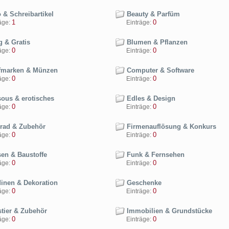
 & Schreibartikel
Beauty & Parfüm
1
0
ge:
Einträge:
g & Gratis
Blumen & Pflanzen
0
0
ge:
Einträge:
fmarken & Münzen
Computer & Software
0
0
ge:
Einträge:
ous & erotisches
Edles & Design
0
0
ge:
Einträge:
rad & Zubehör
Firmenauflösung & Konkurs
0
0
ge:
Einträge:
sen & Baustoffe
Funk & Fernsehen
0
0
ge:
Einträge:
inen & Dekoration
Geschenke
0
0
ge:
Einträge:
tier & Zubehör
Immobilien & Grundstücke
0
0
ge:
Einträge: