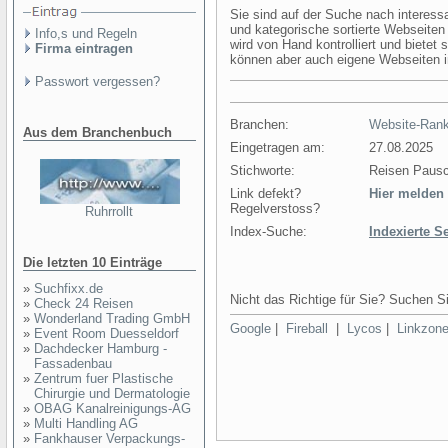
Sie sind auf der Suche nach interess
und kategorische sortierte Webseit
Info,s und Regeln
wird von Hand kontrolliert und bietet
Firma eintragen
können aber auch eigene Webseiten 
Passwort vergessen?
Branchen:
Website-Rank
Aus dem Branchenbuch
Eingetragen am:
27.08.2025
Stichworte:
Reisen Pausc
Link defekt?
Hier melden
Regelverstoss?
Ruhrrollt
Index-Suche:
Indexierte S
Die letzten 10 Einträge
»
Suchfixx.de
Nicht das Richtige für Sie? Suchen Si
»
Check 24 Reisen
»
Wonderland Trading GmbH
Google
|
Fireball
|
Lycos
|
Linkzon
»
Event Room Duesseldorf
»
Dachdecker Hamburg -
Fassadenbau
»
Zentrum fuer Plastische
Chirurgie und Dermatologie
»
OBAG Kanalreinigungs-AG
»
Multi Handling AG
»
Fankhauser Verpackungs-