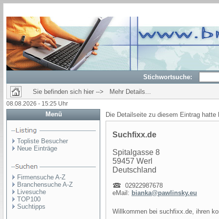
Stichwortsuche:
Sie befinden sich hier --> Mehr Details...
08.08.2026 - 15:25 Uhr
Menü
Die Detailseite zu diesem Eintrag hatte
Suchfixx.de
Topliste Besucher
Neue Einträge
Spitalgasse 8
59457 Werl
Deutschland
Firmensuche A-Z
Branchensuche A-Z
02922987678
Livesuche
eMail:
bianka@pawlinsky.eu
TOP100
Suchtipps
Willkommen bei suchfixx.de, ihren k