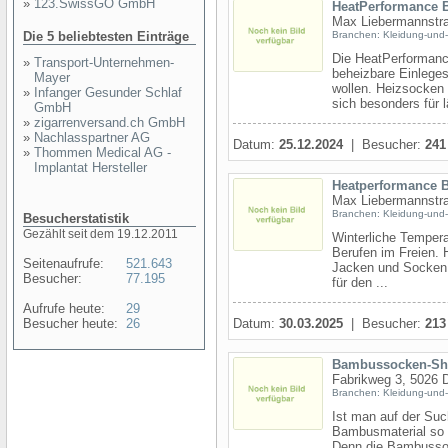
»
123.SwissGO GmbH
HeatPerformance 
Max Liebermannstra
Die 5 beliebtesten Einträge
Branchen: Kleidung-und-
Die HeatPerformance
»
Transport-Unternehmen-
beheizbare Einleges
Mayer
wollen. Heizsocken
»
Infanger Gesunder Schlaf
sich besonders für l
GmbH
»
zigarrenversand.ch GmbH
»
Nachlasspartner AG
Datum:
25.12.2024
| Besucher:
241
»
Thommen Medical AG -
Implantat Hersteller
Heatperformance 
Max Liebermannstra
Branchen: Kleidung-und-
Besucherstatistik
Gezählt seit dem 19.12.2011
Winterliche Tempera
Berufen im Freien.
Seitenaufrufe:
521.643
Jacken und Socken d
Besucher:
77.195
für den ...
Aufrufe heute:
29
Besucher heute:
26
Datum:
30.03.2025
| Besucher:
213
Bambussocken-Sh
Fabrikweg 3, 5026 
Branchen: Kleidung-und-
Ist man auf der Su
Bambusmaterial so 
Denn die Bambusso