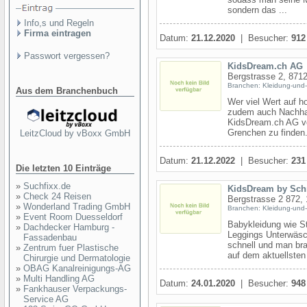
sondern das ...
Info,s und Regeln
Firma eintragen
Datum:
21.12.2020
| Besucher:
912
Passwort vergessen?
KidsDream.ch AG
Bergstrasse 2, 871
Branchen: Kleidung-und
Aus dem Branchenbuch
Wer viel Wert auf h
zudem auch Nachhalt
KidsDream.ch AG vo
Grenchen zu finden.
LeitzCloud by vBoxx GmbH
Datum:
21.12.2022
| Besucher:
231
Die letzten 10 Einträge
»
Suchfixx.de
KidsDream by Sc
»
Check 24 Reisen
Bergstrasse 2 872,
»
Wonderland Trading GmbH
Branchen: Kleidung-und-
»
Event Room Duesseldorf
Babykleidung wie St
»
Dachdecker Hamburg -
Leggings Unterwäsch
Fassadenbau
schnell und man br
»
Zentrum fuer Plastische
auf dem aktuellsten 
Chirurgie und Dermatologie
»
OBAG Kanalreinigungs-AG
»
Multi Handling AG
Datum:
24.01.2020
| Besucher:
948
»
Fankhauser Verpackungs-
Service AG