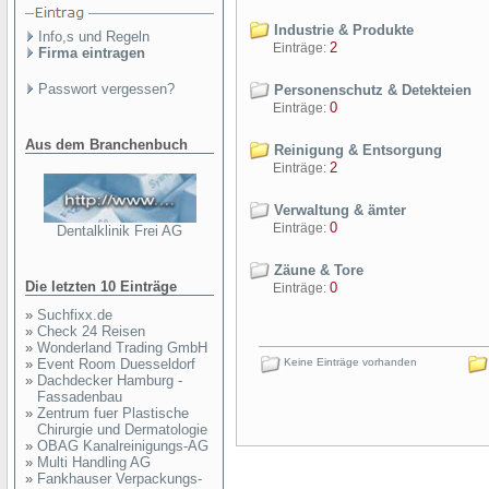
Industrie & Produkte
Info,s und Regeln
2
Einträge:
Firma eintragen
Passwort vergessen?
Personenschutz & Detekteien
0
Einträge:
Aus dem Branchenbuch
Reinigung & Entsorgung
2
Einträge:
Verwaltung & ämter
0
Einträge:
Dentalklinik Frei AG
Zäune & Tore
Die letzten 10 Einträge
0
Einträge:
»
Suchfixx.de
»
Check 24 Reisen
»
Wonderland Trading GmbH
»
Event Room Duesseldorf
Keine Einträge vorhanden
»
Dachdecker Hamburg -
Fassadenbau
»
Zentrum fuer Plastische
Chirurgie und Dermatologie
»
OBAG Kanalreinigungs-AG
»
Multi Handling AG
»
Fankhauser Verpackungs-