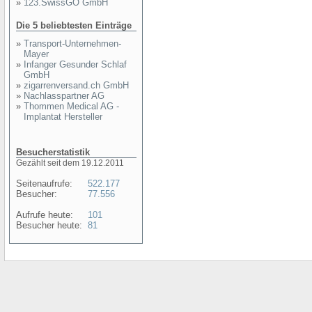
»
123.SwissGO GmbH
Die 5 beliebtesten Einträge
»
Transport-Unternehmen-
Mayer
»
Infanger Gesunder Schlaf
GmbH
»
zigarrenversand.ch GmbH
»
Nachlasspartner AG
»
Thommen Medical AG -
Implantat Hersteller
Besucherstatistik
Gezählt seit dem 19.12.2011
Seitenaufrufe:
522.177
Besucher:
77.556
Aufrufe heute:
101
Besucher heute:
81