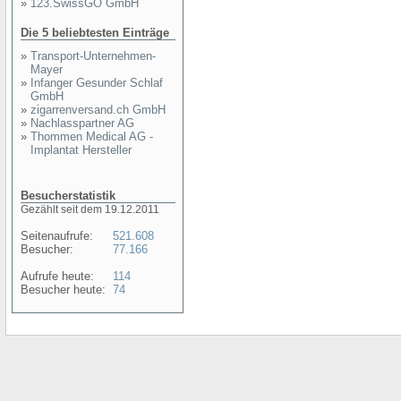
»
123.SwissGO GmbH
Die 5 beliebtesten Einträge
»
Transport-Unternehmen-
Mayer
»
Infanger Gesunder Schlaf
GmbH
»
zigarrenversand.ch GmbH
»
Nachlasspartner AG
»
Thommen Medical AG -
Implantat Hersteller
Besucherstatistik
Gezählt seit dem 19.12.2011
Seitenaufrufe:
521.608
Besucher:
77.166
Aufrufe heute:
114
Besucher heute:
74