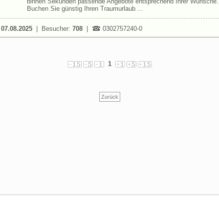
binnen Sekunden passende Angebote entsprechend Ihrer Wünsche.
Buchen Sie günstig Ihren Traumurlaub ...
:
07.08.2025
| Besucher:
708
|
0302757240-0
1
Zurück