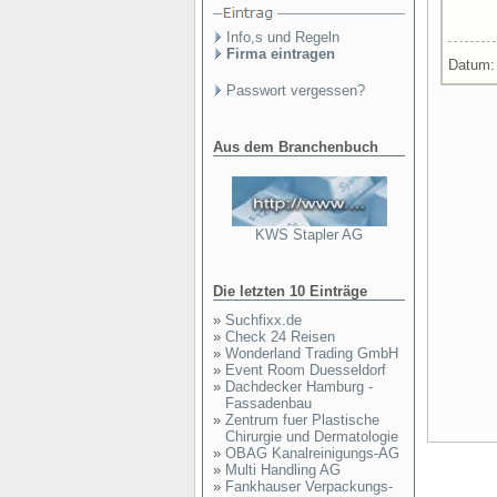
Info,s und Regeln
Firma eintragen
Datum
Passwort vergessen?
Aus dem Branchenbuch
KWS Stapler AG
Die letzten 10 Einträge
»
Suchfixx.de
»
Check 24 Reisen
»
Wonderland Trading GmbH
»
Event Room Duesseldorf
»
Dachdecker Hamburg -
Fassadenbau
»
Zentrum fuer Plastische
Chirurgie und Dermatologie
»
OBAG Kanalreinigungs-AG
»
Multi Handling AG
»
Fankhauser Verpackungs-