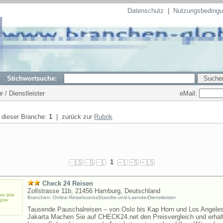
Datenschutz
|
Nutzungsbeding
Stichwortsuche:
eMail:
r / Dienstleister
n dieser Branche:
1
| zurück zur
Rubrik
1
Check 24 Reisen
Zollstrasse 11b, 21456 Hamburg, Deutschland
Branchen: Online-ReisebuerosStaedte-und-LaenderDienstleister
Tausende Pauschalreisen – von Oslo bis Kap Horn und Los Angeles
Jakarta Machen Sie auf CHECK24.net den Preisvergleich und erhal