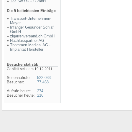
»
123.SwissGO GmbH
Die 5 beliebtesten Einträge
»
Transport-Unternehmen-
Mayer
»
Infanger Gesunder Schlaf
GmbH
»
zigarrenversand.ch GmbH
»
Nachlasspartner AG
»
Thommen Medical AG -
Implantat Hersteller
Besucherstatistik
Gezählt seit dem 19.12.2011
Seitenaufrufe:
522.033
Besucher:
77.468
Aufrufe heute:
274
Besucher heute:
216